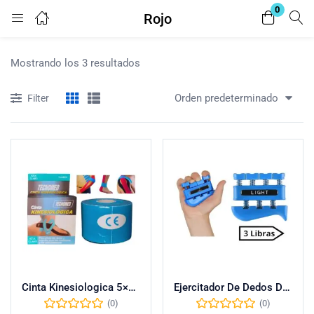
0
Rojo
Login
Mostrando los 3 resultados
Enter your username and password to login.
Orden predeterminado
Filter
Remember me
Lost password?
Cinta Kinesiologica 5×5 Tecnomed
Ejercitador De Dedos Digiflex 1 Unidad
(0)
(0)