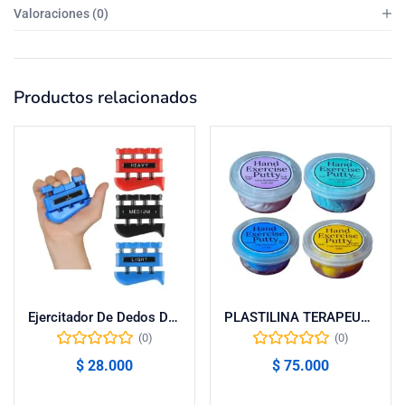
Valoraciones (0)
Productos relacionados
Ejercitador De Dedos Digiflex Set X3
PLASTILINA TERAPEUTICA X4 UDS DONPEARL
(0)
(0)
$
28.000
$
75.000
Añadir al carrito
Añadir al carrito